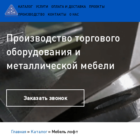
КАТАЛОГ
УСЛУГИ
ОПЛАТА И ДОСТАВКА
ПРОЕКТЫ
ПРОИЗВОДСТВО
КОНТАКТЫ
О НАС
Производство торгового
оборудования и
металлической мебели
Заказать звонок
Главная
»
Каталог
»
Мебель лофт