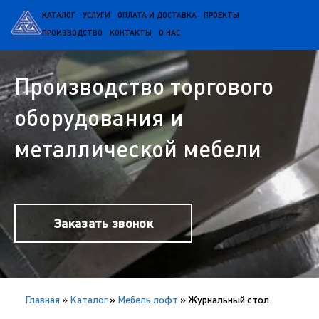
КАТАЛОГ
УСЛУГИ
ОПЛАТА И ДОСТАВКА
ПРОЕКТЫ
ПРОИЗВОДСТВО
КОНТАКТЫ
О НАС
Производство торгового
оборудования и
металлической мебели
Заказать звонок
Главная
»
Каталог
»
Мебель лофт
»
Журнальный стол