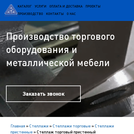
КАТАЛОГ
УСЛУГИ
ОПЛАТА И ДОСТАВКА
ПРОЕКТЫ
ПРОИЗВОДСТВО
КОНТАКТЫ
О НАС
Производство торгового
оборудования и
металлической мебели
Заказать звонок
Главная
»
Cтеллажи
»
Стеллажи торговые
»
Стеллажи
пристенные
»
Стеллаж торговый пристенный