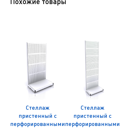
Похожие товары
вый
Стеллаж
Стеллаж
Ст
пристенный с
пристенный с
ий
перфорированными
перфорированными
м