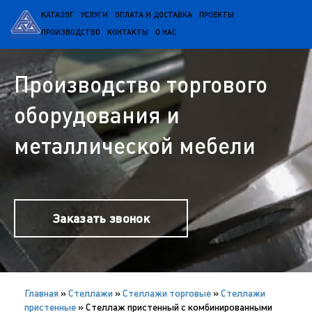
КАТАЛОГ
УСЛУГИ
ОПЛАТА И ДОСТАВКА
ПРОЕКТЫ
ПРОИЗВОДСТВО
КОНТАКТЫ
О НАС
Производство торгового
оборудования и
металлической мебели
Заказать звонок
Главная
»
Cтеллажи
»
Стеллажи торговые
»
Стеллажи
пристенные
»
Стеллаж пристенный с комбинированными