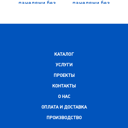
панелями без
панелями без
цоколя
цоколя
0
100х500х1500
100х500х2450
КАТАЛОГ
УСЛУГИ
ПРОЕКТЫ
КОНТАКТЫ
О НАС
ОПЛАТА И ДОСТАВКА
ПРОИЗВОДСТВО