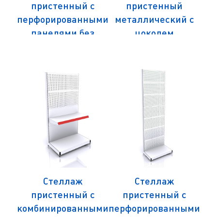
пристенный с
пристенный
ий
перфорированными
металлический с
м
50
панелями без
цоколем
1
цоколя
1000х500х1500
100х500х1500
Стеллаж
Стеллаж
с
пристенный с
пристенный с
ыми
комбинированными
перфорированными
пе