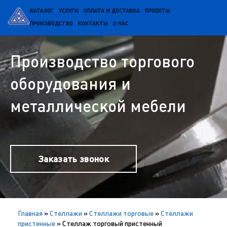
КАТАЛОГ
УСЛУГИ
ОПЛАТА И ДОСТАВКА
ПРОЕКТЫ
ПРОИЗВОДСТВО
КОНТАКТЫ
О НАС
Производство торгового
оборудования и
металлической мебели
Заказать звонок
Главная
»
Cтеллажи
»
Стеллажи торговые
»
Стеллажи
пристенные
»
Стеллаж торговый пристенный