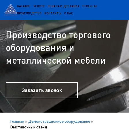
КАТАЛОГ
УСЛУГИ
ОПЛАТА И ДОСТАВКА
ПРОЕКТЫ
ПРОИЗВОДСТВО
КОНТАКТЫ
О НАС
Производство торгового
оборудования и
металлической мебели
Заказать звонок
Главная
»
Демонстрационное оборудование
»
Выставочный стенд