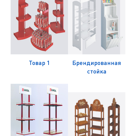
ая
Товар 1
Брендированная
Б
стойка