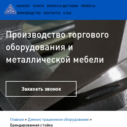
КАТАЛОГ
УСЛУГИ
ОПЛАТА И ДОСТАВКА
ПРОЕКТЫ
ПРОИЗВОДСТВО
КОНТАКТЫ
О НАС
Производство торгового
оборудования и
металлической мебели
Заказать звонок
Главная
»
Демонстрационное оборудование
»
Брендированная стойка