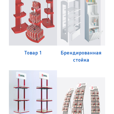
ая
Товар 1
Брендированная
Б
стойка