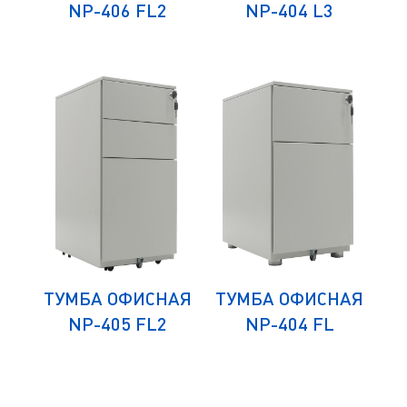
NP-406 FL2
NP-404 L3
ЛЯ
ТУМБА ОФИСНАЯ
ТУМБА ОФИСНАЯ
К
СА
NP-405 FL2
NP-404 FL
Д
)