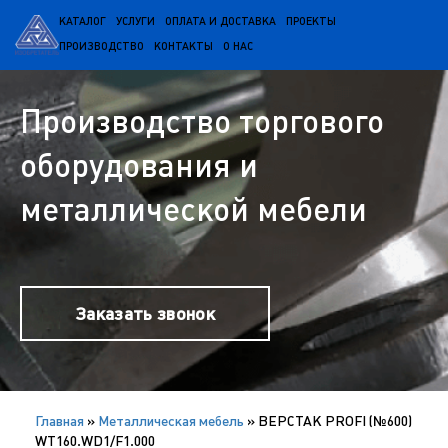
КАТАЛОГ
УСЛУГИ
ОПЛАТА И ДОСТАВКА
ПРОЕКТЫ
ПРОИЗВОДСТВО
КОНТАКТЫ
О НАС
Производство торгового
оборудования и
металлической мебели
Заказать звонок
Главная
»
Металлическая мебель
»
ВЕРСТАК PROFI (№600)
WT160.WD1/F1.000