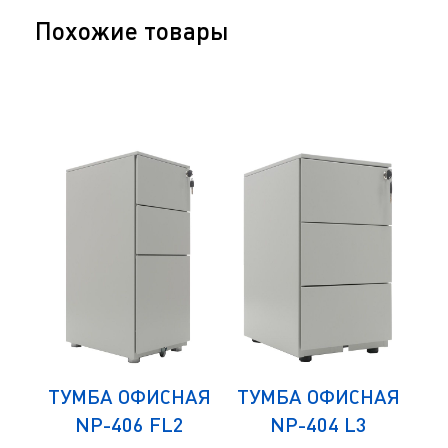
Похожие товары
ЛЯ
ТУМБА ОФИСНАЯ
ТУМБА ОФИСНАЯ
К
СА
NP-406 FL2
NP-404 L3
Д