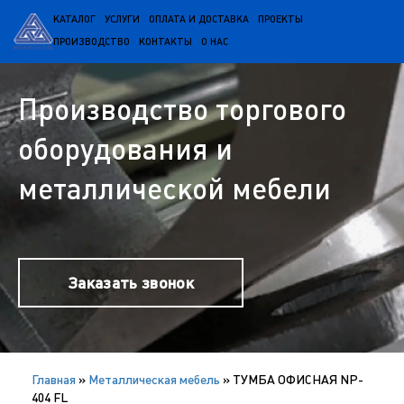
КАТАЛОГ
УСЛУГИ
ОПЛАТА И ДОСТАВКА
ПРОЕКТЫ
ПРОИЗВОДСТВО
КОНТАКТЫ
О НАС
Производство торгового
оборудования и
металлической мебели
Заказать звонок
Главная
»
Металлическая мебель
»
ТУМБА ОФИСНАЯ NP-
404 FL