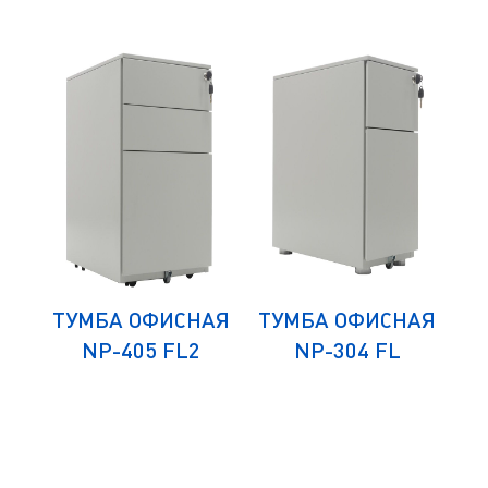
)
ТУМБА ОФИСНАЯ
ТУМБА ОФИСНАЯ
ЛЯ
NP-405 FL2
NP-304 FL
К
СА
Д
)