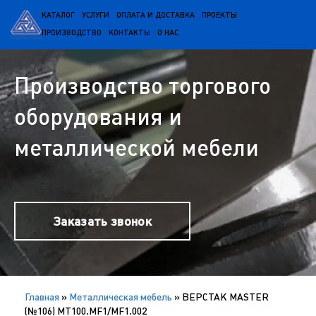
КАТАЛОГ
УСЛУГИ
ОПЛАТА И ДОСТАВКА
ПРОЕКТЫ
ПРОИЗВОДСТВО
КОНТАКТЫ
О НАС
Производство торгового
оборудования и
металлической мебели
Заказать звонок
Главная
»
Металлическая мебель
»
ВЕРСТАК MASTER
(№106) MT100.MF1/MF1.002