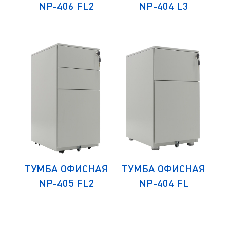
NP-406 FL2
NP-404 L3
ЛЯ
ТУМБА ОФИСНАЯ
ТУМБА ОФИСНАЯ
К
СА
NP-405 FL2
NP-404 FL
Д
)