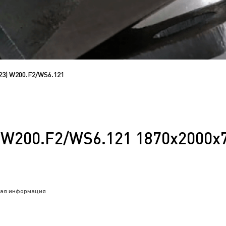
) W200.F2/WS6.121
W200.F2/WS6.121 1870x2000x
чная информация