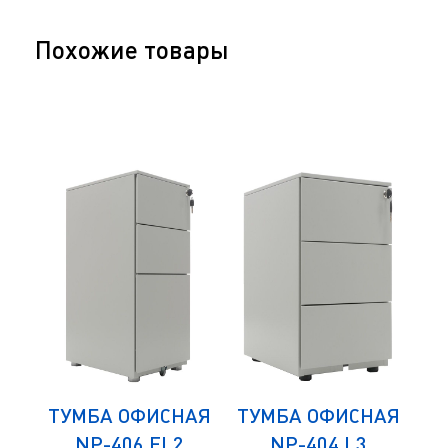
Похожие товары
АЯ
ТУМБА ОФИСНАЯ
ТУМБА ОФИСНАЯ
Т
NP-406 FL2
NP-404 L3