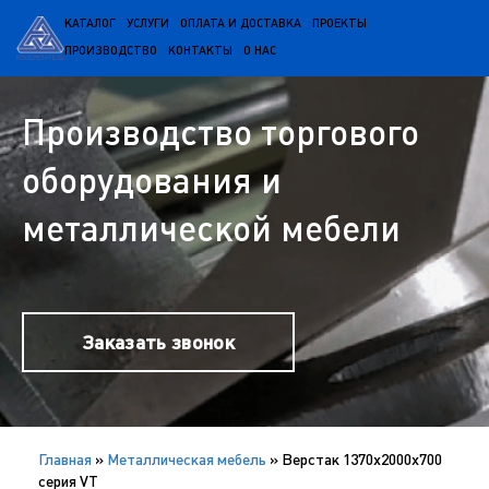
КАТАЛОГ
УСЛУГИ
ОПЛАТА И ДОСТАВКА
ПРОЕКТЫ
ПРОИЗВОДСТВО
КОНТАКТЫ
О НАС
Производство торгового
оборудования и
металлической мебели
Заказать звонок
Главная
»
Металлическая мебель
»
Верстак 1370х2000х700
серия VT