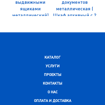
 (4
выдвижными
документов
дл
ящиками
металлическая (
0
металлический)
Шкаф архивный с 2
485х804х1305 ИЗО-
выдвижными
К-4
ящиками
металлический)
485х804х685 ИЗО-
К-2
КАТАЛОГ
УСЛУГИ
ПРОЕКТЫ
КОНТАКТЫ
О НАС
ОПЛАТА И ДОСТАВКА