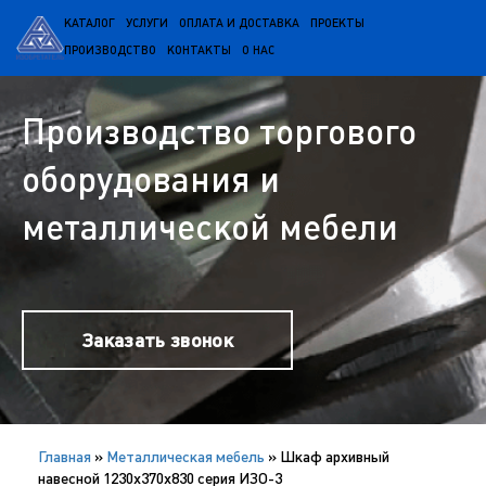
КАТАЛОГ
УСЛУГИ
ОПЛАТА И ДОСТАВКА
ПРОЕКТЫ
ПРОИЗВОДСТВО
КОНТАКТЫ
О НАС
Производство торгового
оборудования и
металлической мебели
Заказать звонок
Главная
»
Металлическая мебель
»
Шкаф архивный
навесной 1230х370х830 серия ИЗО-3