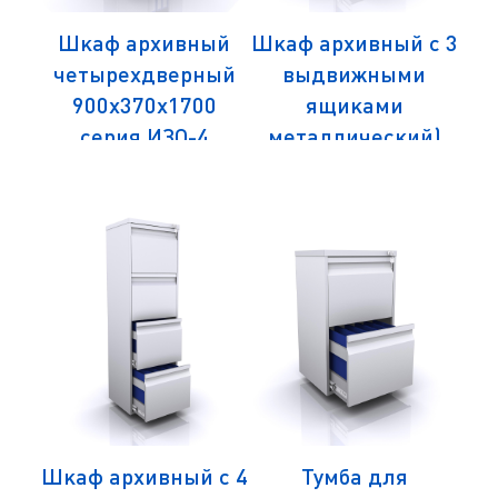
ый
Шкаф архивный
Шкаф архивный с 3
Ш
 (5
четырехдверный
выдвижными
дл
900х370х1700
ящиками
0
серия ИЗО-4
металлический)
485х804х995 ИЗО-
К-3
ый
Шкаф архивный с 4
Тумба для
Ш