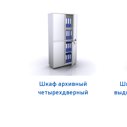
есной
Шкаф архивный
Шк
 ИЗО-3
четырехдверный
выд
900х370х1700 серия ИЗО-4
485