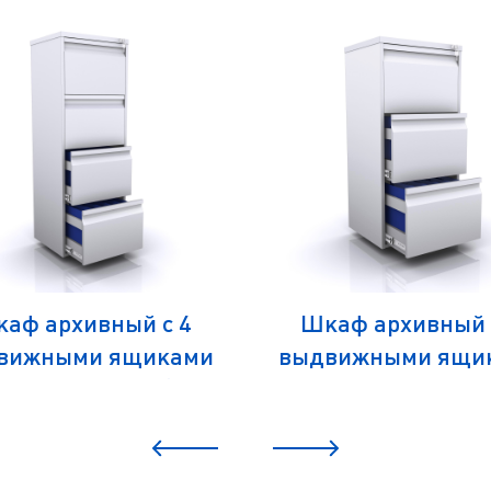
аф архивный с 4
Шкаф архивный 
вижными ящиками
выдвижными ящи
металлический)
металлический
х804х1305 ИЗО-К-4
485х804х995 ИЗО