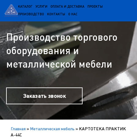
КАТАЛОГ
УСЛУГИ
ОПЛАТА И ДОСТАВКА
ПРОЕКТЫ
ПРОИЗВОДСТВО
КОНТАКТЫ
О НАС
Производство торгового
оборудования и
металлической мебели
Заказать звонок
Главная
»
Металлическая мебель
»
КАРТОТЕКА ПРАКТИК
А-44С