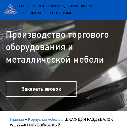
КАТАЛОГ
УСЛУГИ
ОПЛАТА И ДОСТАВКА
ПРОЕКТЫ
ПРОИЗВОДСТВО
КОНТАКТЫ
О НАС
Производство торгового
оборудования и
металлической мебели
Заказать звонок
Главная
»
Корпусная мебель
»
ШКАФ ДЛЯ РАЗДЕВАЛОК
WL 22-60 ГОЛУБОЙ/БЕЛЫЙ