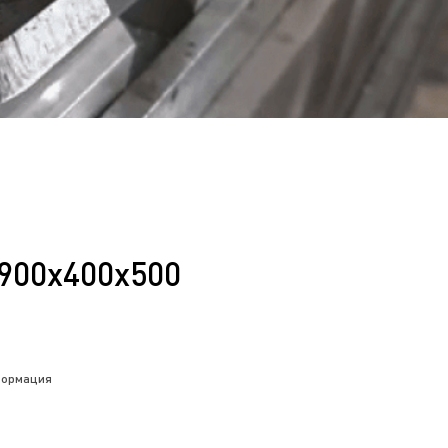
00x400x500
нформация