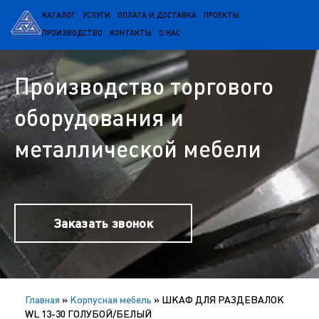
КАТАЛОГ
УСЛУГИ
ОПЛАТА И ДОСТАВКА
ПРОЕКТЫ
ПРОИЗВОДСТВО
КОНТАКТЫ
О НАС
Производство торгового
оборудования и
металлической мебели
Заказать звонок
Главная
»
Корпусная мебель
»
ШКАФ ДЛЯ РАЗДЕВАЛОК
WL 13-30 ГОЛУБОЙ/БЕЛЫЙ