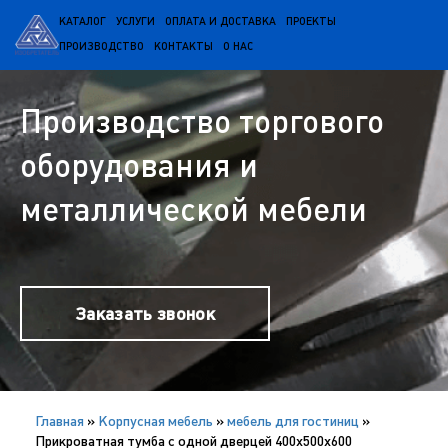
КАТАЛОГ
УСЛУГИ
ОПЛАТА И ДОСТАВКА
ПРОЕКТЫ
ПРОИЗВОДСТВО
КОНТАКТЫ
О НАС
Производство торгового
оборудования и
металлической мебели
Заказать звонок
Главная
»
Корпусная мебель
»
мебель для гостиниц
»
Прикроватная тумба с одной дверцей 400х500х600