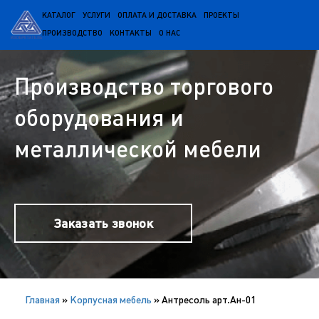
КАТАЛОГ
УСЛУГИ
ОПЛАТА И ДОСТАВКА
ПРОЕКТЫ
ПРОИЗВОДСТВО
КОНТАКТЫ
О НАС
Производство торгового
оборудования и
металлической мебели
Заказать звонок
Главная
»
Корпусная мебель
»
Антресоль арт.Ан-01