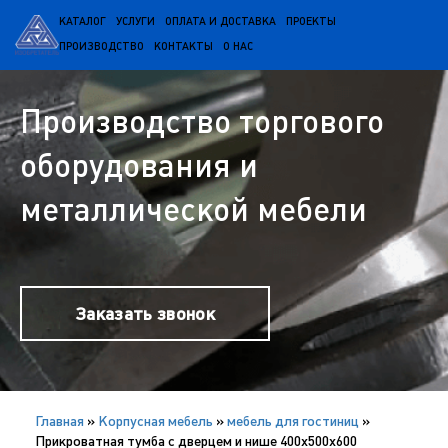
КАТАЛОГ
УСЛУГИ
ОПЛАТА И ДОСТАВКА
ПРОЕКТЫ
ПРОИЗВОДСТВО
КОНТАКТЫ
О НАС
Производство торгового
оборудования и
металлической мебели
Заказать звонок
Главная
»
Корпусная мебель
»
мебель для гостиниц
»
Прикроватная тумба с дверцем и нише 400х500х600