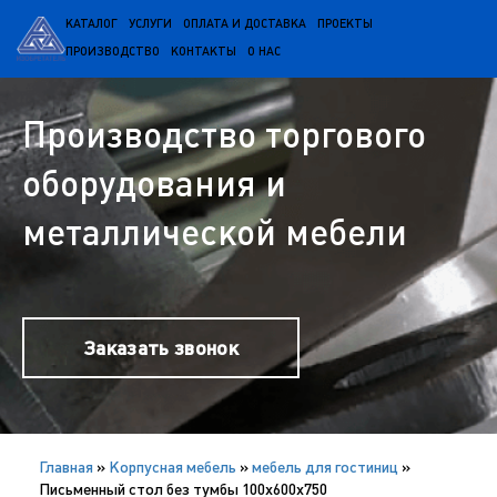
КАТАЛОГ
УСЛУГИ
ОПЛАТА И ДОСТАВКА
ПРОЕКТЫ
ПРОИЗВОДСТВО
КОНТАКТЫ
О НАС
Производство торгового
оборудования и
металлической мебели
Заказать звонок
Главная
»
Корпусная мебель
»
мебель для гостиниц
»
Письменный стол без тумбы 100х600х750