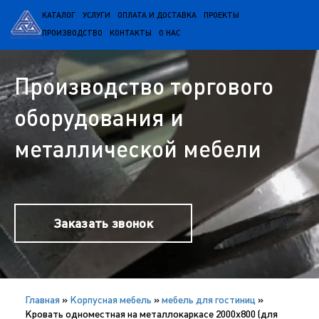
КАТАЛОГ
УСЛУГИ
ОПЛАТА И ДОСТАВКА
ПРОЕКТЫ
ПРОИЗВОДСТВО
КОНТАКТЫ
О НАС
Производство торгового
оборудования и
металлической мебели
Заказать звонок
Главная
»
Корпусная мебель
»
мебель для гостиниц
»
Кровать одноместная на металлокаркасе 2000х800 (для