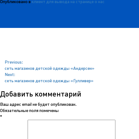
Опубликовано в
клиент для вывода на странице о нас
Навигация
Previous:
сеть магазинов детской одежды «Андерсен»
по
Next:
сеть магазинов детской одежды «Гулливер»
записям
Добавить комментарий
Ваш адрес email не будет опубликован.
Обязательные поля помечены
*