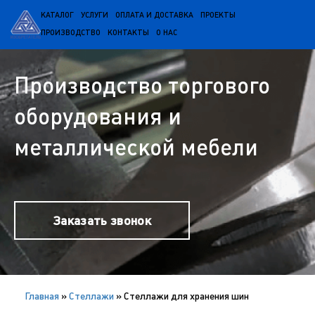
КАТАЛОГ
УСЛУГИ
ОПЛАТА И ДОСТАВКА
ПРОЕКТЫ
ПРОИЗВОДСТВО
КОНТАКТЫ
О НАС
Производство торгового
оборудования и
металлической мебели
Заказать звонок
Главная
»
Cтеллажи
»
Стеллажи для хранения шин