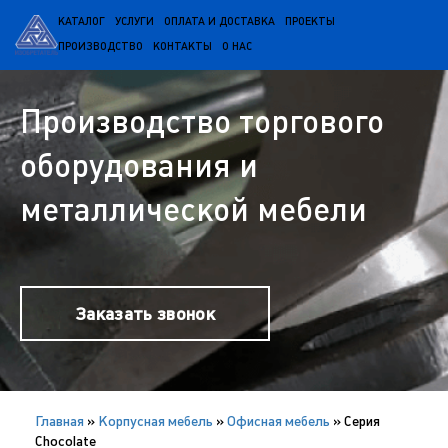
КАТАЛОГ
УСЛУГИ
ОПЛАТА И ДОСТАВКА
ПРОЕКТЫ
ПРОИЗВОДСТВО
КОНТАКТЫ
О НАС
Производство торгового
оборудования и
металлической мебели
Заказать звонок
Главная
»
Корпусная мебель
»
Офисная мебель
»
Серия
Сhocolate