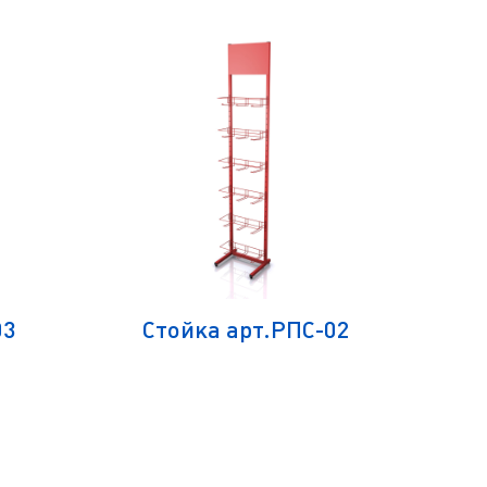
03
Стойка арт.РПС-02
С