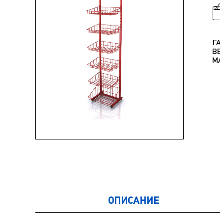
Г
В
М
ОПИСАНИЕ