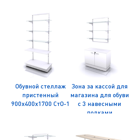
аж
Обувной стеллаж
Зона за кассой для
О
лом
пристенный
магазина для обуви
ЛД
00
900х400х1700 СтО-1
с 3 навесными
1
полками
900х400х800 ТмО-К