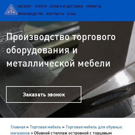
КАТАЛОГ
УСЛУГИ
ОПЛАТА И ДОСТАВКА
ПРОЕКТЫ
ПРОИЗВОДСТВО
КОНТАКТЫ
О НАС
Производство торгового
оборудования и
металлической мебели
Заказать звонок
Главная
»
Торговая мебель
»
Торговая мебель для обувных
магазинов
»
Обувной стеллаж островной с торцевым