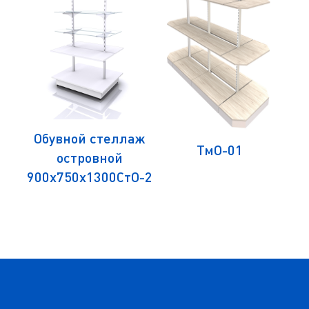
Обувной стеллаж
аж
ТмО-01
О
островной
ями
ЛД
900х750х1300СтО-2
в
00
1