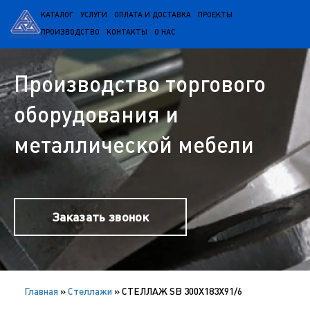
КАТАЛОГ
УСЛУГИ
ОПЛАТА И ДОСТАВКА
ПРОЕКТЫ
ПРОИЗВОДСТВО
КОНТАКТЫ
О НАС
Производство торгового
оборудования и
металлической мебели
Заказать звонок
Главная
»
Cтеллажи
»
СТЕЛЛАЖ SB 300X183X91/6