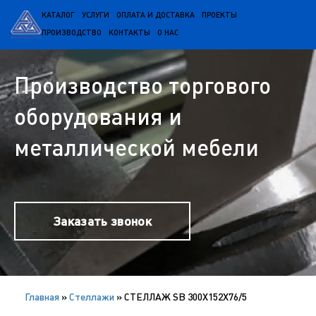
КАТАЛОГ
УСЛУГИ
ОПЛАТА И ДОСТАВКА
ПРОЕКТЫ
ПРОИЗВОДСТВО
КОНТАКТЫ
О НАС
Производство торгового
оборудования и
металлической мебели
Заказать звонок
Главная
»
Cтеллажи
»
СТЕЛЛАЖ SB 300X152X76/5