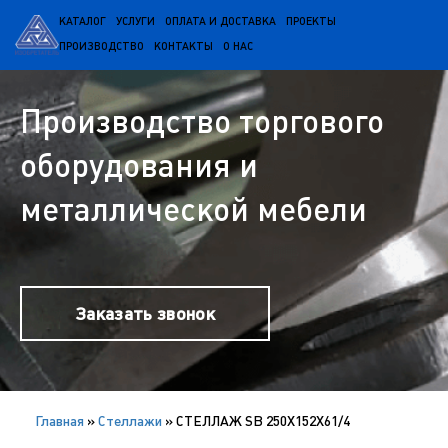
КАТАЛОГ
УСЛУГИ
ОПЛАТА И ДОСТАВКА
ПРОЕКТЫ
ПРОИЗВОДСТВО
КОНТАКТЫ
О НАС
Производство торгового
оборудования и
металлической мебели
Заказать звонок
Главная
»
Cтеллажи
»
СТЕЛЛАЖ SB 250X152X61/4