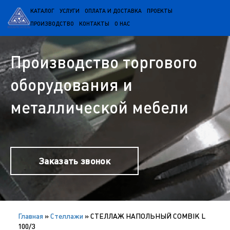
КАТАЛОГ
УСЛУГИ
ОПЛАТА И ДОСТАВКА
ПРОЕКТЫ
ПРОИЗВОДСТВО
КОНТАКТЫ
О НАС
Производство торгового
оборудования и
металлической мебели
Заказать звонок
Главная
»
Cтеллажи
»
СТЕЛЛАЖ НАПОЛЬНЫЙ COMBIK L
100/3