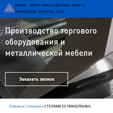
КАТАЛОГ
УСЛУГИ
ОПЛАТА И ДОСТАВКА
ПРОЕКТЫ
ПРОИЗВОДСТВО
КОНТАКТЫ
О НАС
Производство торгового
оборудования и
металлической мебели
Заказать звонок
Главная
»
Cтеллажи
»
СТЕЛЛАЖ ES 150KD/75Х30/4