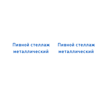
ж из
Пивной стеллаж
Пивной стеллаж
Вин
металлический
металлический