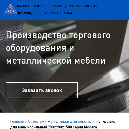
КАТАЛОГ
УСЛУГИ
ОПЛАТА И ДОСТАВКА
ПРОЕКТЫ
ПРОИЗВОДСТВО
КОНТАКТЫ
О НАС
Производство торгового
оборудования и
металлической мебели
Заказать звонок
Главная
»
Cтеллажи
»
Стеллажи для алкоголя
»
Стеллаж
для вина мобильный 900х900х1500 серия Modera