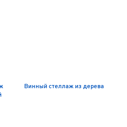
ж
Винный стеллаж из дерева
Винны
й