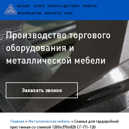
КАТАЛОГ
УСЛУГИ
ОПЛАТА И ДОСТАВКА
ПРОЕКТЫ
ПРОИЗВОДСТВО
КОНТАКТЫ
О НАС
Производство торгового
оборудования и
металлической мебели
Заказать звонок
Главная
»
Металлическая мебель
»
Скамья для гардеробной
пристенная со спинкой 1200х370х820 СГ-П1-120