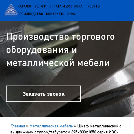
КАТАЛОГ
УСЛУГИ
ОПЛАТА И ДОСТАВКА
ПРОЕКТЫ
ПРОИЗВОДСТВО
КОНТАКТЫ
О НАС
Производство торгового
оборудования и
металлической мебели
Заказать звонок
Главная
»
Металлическая мебель
»
Шкаф металлический с
выдвижным стулом/табуретом 395х830х1850 серия ИЗО-