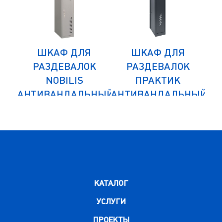
ШКАФ ДЛЯ
ШКАФ ДЛЯ
К
РАЗДЕВАЛОК
РАЗДЕВАЛОК
NOBILIS
ПРАКТИК
НЫЙ
АНТИВАНДАЛЬНЫЙ
АНТИВАНДАЛЬНЫЙ
АН
NLH-02
MLH-01-30
НЫЙ
ДОПОЛНИТЕЛЬНЫЙ
ДО
МОДУЛЬ
КАТАЛОГ
УСЛУГИ
ПРОЕКТЫ