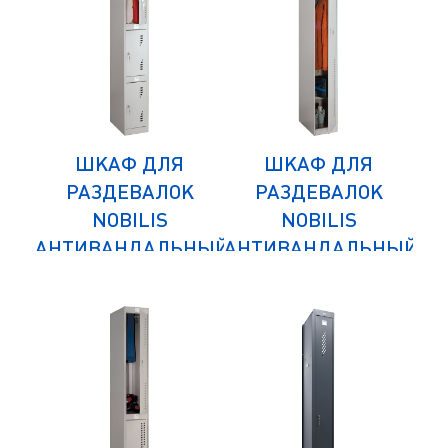
ШКАФ ДЛЯ
ШКАФ ДЛЯ
К
РАЗДЕВАЛОК
РАЗДЕВАЛОК
NOBILIS
NOBILIS
НЫЙ
АНТИВАНДАЛЬНЫЙ
АНТИВАНДАЛЬНЫЙ
АН
NLH-04
NLH-01