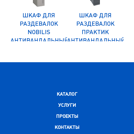
ШКАФ ДЛЯ
ШКАФ ДЛЯ
К
РАЗДЕВАЛОК
РАЗДЕВАЛОК
NOBILIS
ПРАКТИК
НЫЙ
АНТИВАНДАЛЬНЫЙ
АНТИВАНДАЛЬНЫЙ
АН
NLH-02
MLH-01-30
НЫЙ
ДОПОЛНИТЕЛЬНЫЙ
ДО
МОДУЛЬ
КАТАЛОГ
УСЛУГИ
ПРОЕКТЫ
КОНТАКТЫ