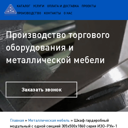
КАТАЛОГ
УСЛУГИ
ОПЛАТА И ДОСТАВКА
ПРОЕКТЫ
ПРОИЗВОДСТВО
КОНТАКТЫ
О НАС
Производство торгового
оборудования и
металлической мебели
Заказать звонок
Главная
»
Металлическая мебель
»
Шкаф гардеробный
модульный с одной секцией 305х500х1860 серия ИЗО-РУн-1