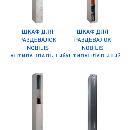
ШКАФ ДЛЯ
ШКАФ ДЛЯ
К
РАЗДЕВАЛОК
РАЗДЕВАЛОК
NOBILIS
NOBILIS
НЫЙ
АНТИВАНДАЛЬНЫЙ
АНТИВАНДАЛЬНЫЙ
АН
NLH-04
NLH-01