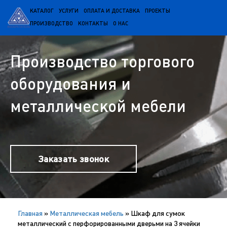
КАТАЛОГ
УСЛУГИ
ОПЛАТА И ДОСТАВКА
ПРОЕКТЫ
ПРОИЗВОДСТВО
КОНТАКТЫ
О НАС
Производство торгового
оборудования и
металлической мебели
Заказать звонок
Главная
»
Металлическая мебель
»
Шкаф для сумок
металлический с перфорированными дверьми на 3 ячейки