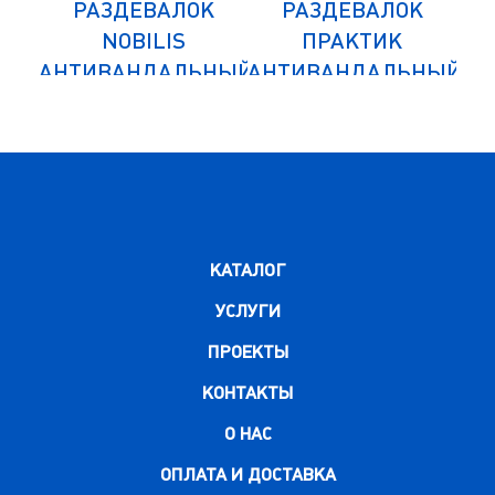
К
РАЗДЕВАЛОК
РАЗДЕВАЛОК
NOBILIS
ПРАКТИК
НЫЙ
АНТИВАНДАЛЬНЫЙ
АНТИВАНДАЛЬНЫЙ
АН
NLH-02
MLH-01-30
НЫЙ
ДОПОЛНИТЕЛЬНЫЙ
ДО
МОДУЛЬ
КАТАЛОГ
УСЛУГИ
ПРОЕКТЫ
КОНТАКТЫ
О НАС
ОПЛАТА И ДОСТАВКА