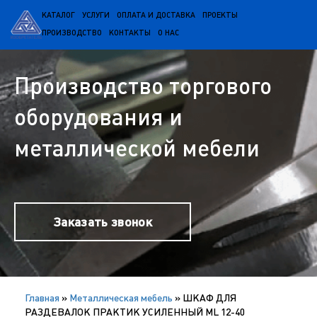
КАТАЛОГ
УСЛУГИ
ОПЛАТА И ДОСТАВКА
ПРОЕКТЫ
ПРОИЗВОДСТВО
КОНТАКТЫ
О НАС
Производство торгового
оборудования и
металлической мебели
Заказать звонок
Главная
»
Металлическая мебель
»
ШКАФ ДЛЯ
РАЗДЕВАЛОК ПРАКТИК УСИЛЕННЫЙ ML 12-40