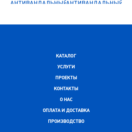
НЫЙ
АНТИВАНДАЛЬНЫЙ
АНТИВАНДАЛЬНЫЙ
АН
NLH-02
MLH-01-30
НЫЙ
ДОПОЛНИТЕЛЬНЫЙ
ДО
МОДУЛЬ
КАТАЛОГ
УСЛУГИ
ПРОЕКТЫ
КОНТАКТЫ
О НАС
ОПЛАТА И ДОСТАВКА
ПРОИЗВОДСТВО