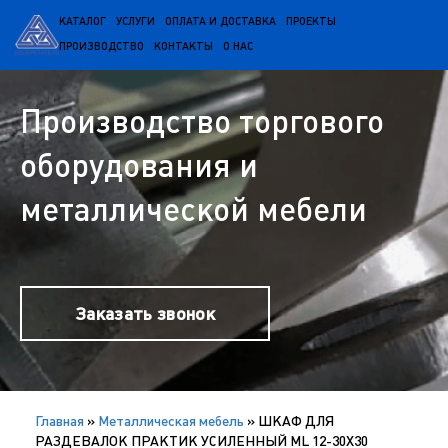
КАТАЛОГ
УСЛУГИ
ОПЛАТА И ДОСТАВКА
ПРОЕКТЫ
ПРОИЗВОДСТВО
КОНТАКТЫ
О НАС
Производство торгового
оборудования и
металлической мебели
Заказать звонок
Главная
»
Металлическая мебель
»
ШКАФ ДЛЯ
РАЗДЕВАЛОК ПРАКТИК УСИЛЕННЫЙ ML 12-30X30