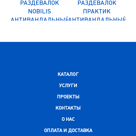
К
РАЗДЕВАЛОК
РАЗДЕВАЛОК
NOBILIS
ПРАКТИК
НЫЙ
АНТИВАНДАЛЬНЫЙ
АНТИВАНДАЛЬНЫЙ
АН
NLH-02
MLH-01-30
НЫЙ
ДОПОЛНИТЕЛЬНЫЙ
ДО
МОДУЛЬ
КАТАЛОГ
УСЛУГИ
ПРОЕКТЫ
КОНТАКТЫ
О НАС
ОПЛАТА И ДОСТАВКА