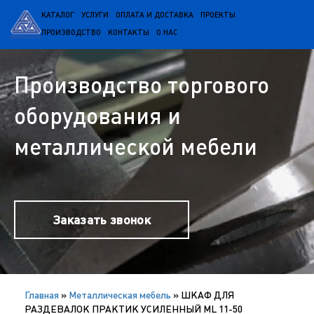
КАТАЛОГ
УСЛУГИ
ОПЛАТА И ДОСТАВКА
ПРОЕКТЫ
ПРОИЗВОДСТВО
КОНТАКТЫ
О НАС
Производство торгового
оборудования и
металлической мебели
Заказать звонок
Главная
»
Металлическая мебель
»
ШКАФ ДЛЯ
РАЗДЕВАЛОК ПРАКТИК УСИЛЕННЫЙ ML 11-50