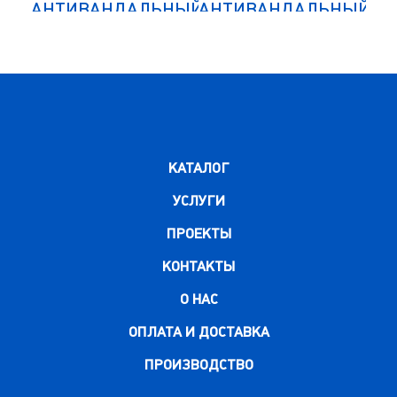
НЫЙ
АНТИВАНДАЛЬНЫЙ
АНТИВАНДАЛЬНЫЙ
АН
NLH-02
MLH-01-30
НЫЙ
ДОПОЛНИТЕЛЬНЫЙ
ДО
МОДУЛЬ
КАТАЛОГ
УСЛУГИ
ПРОЕКТЫ
КОНТАКТЫ
О НАС
ОПЛАТА И ДОСТАВКА
ПРОИЗВОДСТВО