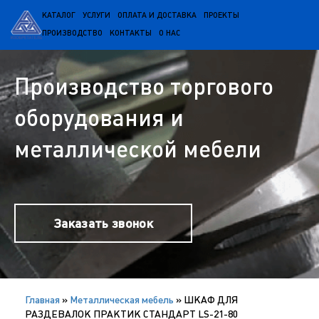
КАТАЛОГ
УСЛУГИ
ОПЛАТА И ДОСТАВКА
ПРОЕКТЫ
ПРОИЗВОДСТВО
КОНТАКТЫ
О НАС
Производство торгового
оборудования и
металлической мебели
Заказать звонок
Главная
»
Металлическая мебель
»
ШКАФ ДЛЯ
РАЗДЕВАЛОК ПРАКТИК СТАНДАРТ LS-21-80