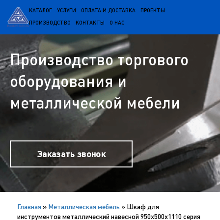
КАТАЛОГ
УСЛУГИ
ОПЛАТА И ДОСТАВКА
ПРОЕКТЫ
ПРОИЗВОДСТВО
КОНТАКТЫ
О НАС
Производство торгового
оборудования и
металлической мебели
Заказать звонок
Главная
»
Металлическая мебель
»
Шкаф для
инструментов металлический навесной 950х500х1110 серия