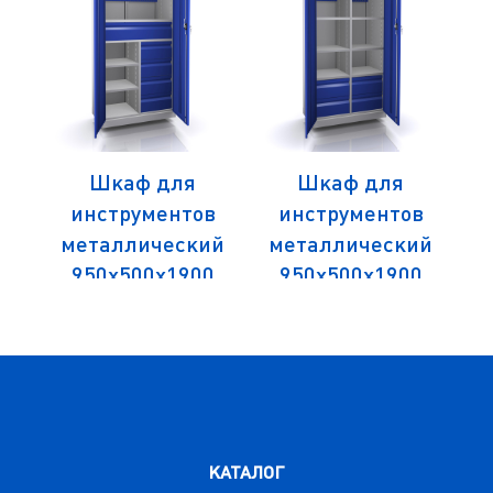
Шкаф для
Шкаф для
в
инструментов
инструментов
ий
металлический
металлический
м
0
950х500х1900
950х500х1900
3
серия ИЗО-И-7
серия ИЗО-И-5
КАТАЛОГ