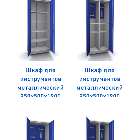
Шкаф для
Шкаф для
в
инструментов
инструментов
ий
металлический
металлический
м
0
950х500х1900
950х500х1900
4
серия ИЗО-И-8
серия ИЗО-И-6