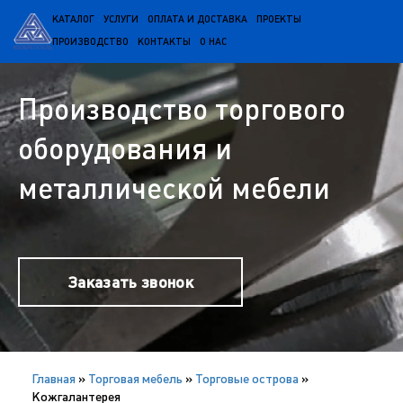
КАТАЛОГ
УСЛУГИ
ОПЛАТА И ДОСТАВКА
ПРОЕКТЫ
ПРОИЗВОДСТВО
КОНТАКТЫ
О НАС
Производство торгового
оборудования и
металлической мебели
Заказать звонок
Главная
»
Торговая мебель
»
Торговые острова
»
Кожгалантерея