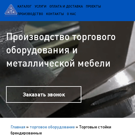
КАТАЛОГ
УСЛУГИ
ОПЛАТА И ДОСТАВКА
ПРОЕКТЫ
ПРОИЗВОДСТВО
КОНТАКТЫ
О НАС
Производство торгового
оборудования и
металлической мебели
Заказать звонок
Главная
»
торговое оборудование
»
Торговые стойки
брендированные