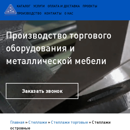
КАТАЛОГ
УСЛУГИ
ОПЛАТА И ДОСТАВКА
ПРОЕКТЫ
ПРОИЗВОДСТВО
КОНТАКТЫ
О НАС
Производство торгового
оборудования и
металлической мебели
Заказать звонок
Главная
»
Cтеллажи
»
Стеллажи торговые
»
Стеллажи
островные